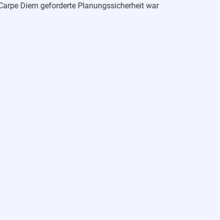
 Carpe Diem geforderte Planungssicherheit war
er, im November/Dezember 2021 statt, welcher ein
nvertreter des FGN den Träger von Schloss Hagerhof
stenschätzung wird deutlich, dass sich die Kosten
und
13 Mio. Euro
belaufen.
lungen mit dem Schulträger. Um doch noch eine
igen Trägers vereinbart – konkret für den
Trägers statt. Dabei teilte der von den
 Corall und Dr. Eckhard Hagen für schlüssig erachte.
5.01.2022