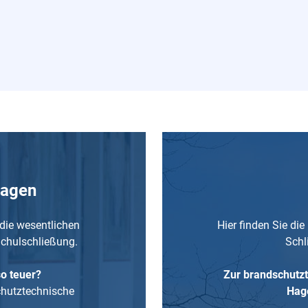
ragen
 die wesentlichen
Hier finden Sie die
chulschließung.
Schl
o teuer?
Zur brandschutz
chutztechnische
Hage