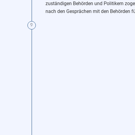
zuständigen Behörden und Politikern zoge
nach den Gesprächen mit den Behörden für
Positive Gespräche fanden zudem mit der
9
tragfähiges Konzept für den Unterricht wi
nach einem ersten Gespräch, das Angebot
Nach der Erstellung einer zweiten brands
für notwendigen Brandschutzmaßnahmen, a
Der Elternverein ,,Rettet Nonnenwerth“ b
Lösung herbeizuführen, wurde ein Termin z
24.01.2022 (
Stellungnahme Schulträger
).
Am 24. Januar 2022 fand ein Termin zwis
Elternvertretern engagierte Sachverständ
Weitere Informationen zu dem Austaus
Zur Presseinformation des aktuellen S