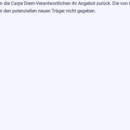
n die Carpe Diem-Verantwortlichen ihr Angebot zurück. Die von
 den potenziellen neuen Träger nicht gegeben.
Privatschule Schloss Hagerhof
, vertreten durch Herrn Solzbach
e auch die Finanzierung vorlegen konnte. Leider baten die Elter
 zurückzuziehen.
chutztechnischen Stellungnahme und einer darauf basierenden Ko
llein für den schulisch genutzten Bereich der Gebäude, auf r
eendete am 19. Januar 2022 öffentlichkeitswirksam die Verhand
wischen den Brandschutzexperten des Elternvereins und des jetz
chen den Brandschutzsachvertändigen des Elternvereins und des 
ige mit, dass er die Ausführungen der Brandschutzexperten Paul
ch können den Presseinformationen entnommen werden.
chulträgers, die Private Gymnasium Nonnenwerth gGmbH vom 2