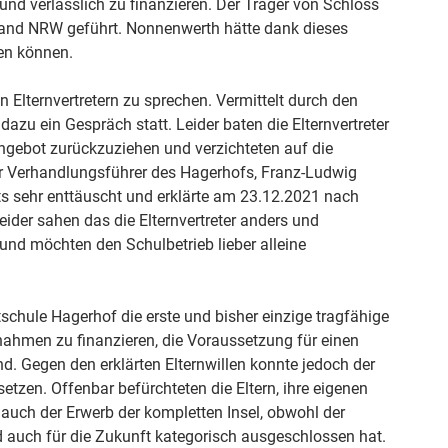
 und verlässlich zu finanzieren. Der Träger von Schloss
Land NRW geführt. Nonnenwerth hätte dank dieses
den können.
 Elternvertretern zu sprechen. Vermittelt durch den
azu ein Gespräch statt. Leider baten die Elternvertreter
ngebot zurückzuziehen und verzichteten auf die
er Verhandlungsführer des Hagerhofs, Franz-Ludwig
s sehr enttäuscht und erklärte am 23.12.2021 nach
ider sahen das die Elternvertreter anders und
nd möchten den Schulbetrieb lieber alleine
schule Hagerhof die erste und bisher einzige tragfähige
hmen zu finanzieren, die Voraussetzung für einen
. Gegen den erklärten Elternwillen konnte jedoch der
etzen. Offenbar befürchteten die Eltern, ihre eigenen
auch der Erwerb der kompletten Insel, obwohl der
d auch für die Zukunft kategorisch ausgeschlossen hat.