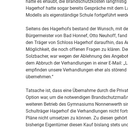
hätte es erlaubt, die Brandschutzkosten langfristig
Hagerhof hatte sogar bereits Gespräche mit dem 
Modells als eigenständige Schule fortgeführt wer
Seitens des Hagerhofs bestand der Wunsch, mit den
Bürgermeister von Bad Honnef, Otto Neuhoff, fand d
den Träger von Schloss Hagerhof daraufhin, das A
Möglichkeit, die noch offenen Fragen zu klären. D
Solzbacher, war wegen der Ablehnung des Angebot
dem Abbruch der Verhandlungen in einer E-Mail: „Le
empfinden unsere Verhandlungen eher als störend u
übernehmen.“
Tatsache ist, dass eine Übernahme durch die Privat
Option war, um die notwendigen Brandschutzmaßna
weiteren Betrieb des Gymnasiums Nonnenwerth sind
Schulträger Hagerhof die Verhandlungen nicht forts
Pläne nicht umsetzen zu können. Zu diesen gehört 
bisherige Eigentümer diesen Kauf bislang stets un